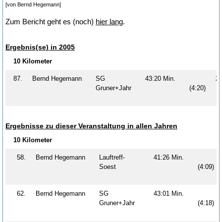
[von Bernd Hegemann]
Zum Bericht geht es (noch)
hier lang
.
Ergebnis(se) in 2005
10 Kilometer
87.
Bernd Hegemann
SG
43:20 Min.
2
Gruner+Jahr
(4:20)
Ergebnisse zu dieser Veranstaltung in allen Jahren
10 Kilometer
58.
Bernd Hegemann
Lauftreff-
41:26 Min.
Soest
(4:09)
62.
Bernd Hegemann
SG
43:01 Min.
Gruner+Jahr
(4:18)