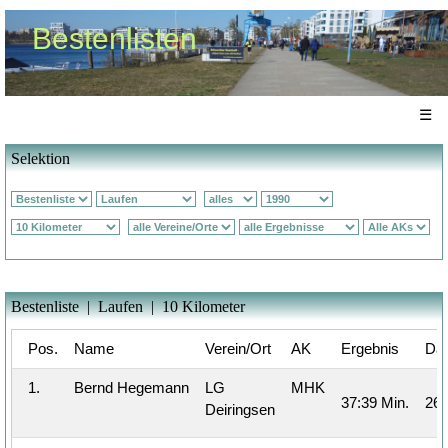
Bestenlisten
☰
Selektion
Bestenliste | Laufen | 10 Kilometer
Pos.
Name
Verein/Ort
AK
Ergebnis
Da
1.
Bernd Hegemann
LG
MHK
37:39 Min.
26.
Deiringsen