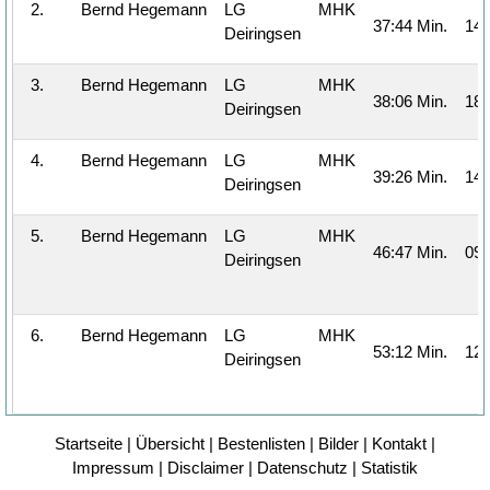
2.
Bernd Hegemann
LG
MHK
37:44 Min.
14.
Deiringsen
3.
Bernd Hegemann
LG
MHK
38:06 Min.
18.
Deiringsen
4.
Bernd Hegemann
LG
MHK
39:26 Min.
14.
Deiringsen
5.
Bernd Hegemann
LG
MHK
46:47 Min.
09.
Deiringsen
6.
Bernd Hegemann
LG
MHK
53:12 Min.
12.
Deiringsen
Startseite
|
Übersicht
|
Bestenlisten
|
Bilder
|
Kontakt
|
Impressum
|
Disclaimer
|
Datenschutz
|
Statistik