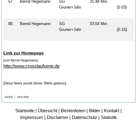
57.
Bernd Hegemann
SG
31:48 Min.
1
Gruner+Jahr
(5:03)
80.
Bernd Hegemann
SG
33:04 Min.
1
Gruner+Jahr
(5:15)
Link zur Homepage
[von Bernd Hegemann]
http://www.crosslaufserie.de
[Diese News wurde bisher 3984x gelesen]
zurück
|
nach oben
Startseite
|
Übersicht
|
Bestenlisten
|
Bilder
|
Kontakt
|
Impressum
|
Disclaimer
|
Datenschutz
|
Statistik