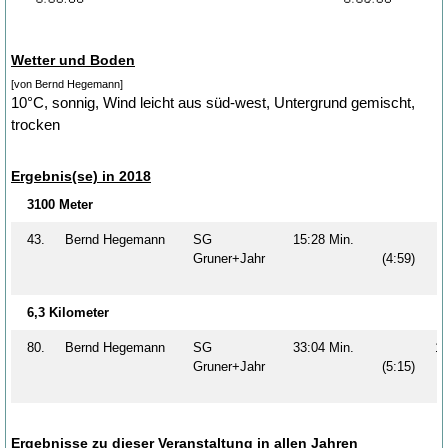
Wetter und Boden
[von Bernd Hegemann]
10°C, sonnig, Wind leicht aus süd-west, Untergrund gemischt,
trocken
Ergebnis(se) in 2018
3100 Meter
43.
Bernd Hegemann
SG
15:28 Min.
Gruner+Jahr
(4:59)
6,3 Kilometer
80.
Bernd Hegemann
SG
33:04 Min.
1
Gruner+Jahr
(5:15)
Ergebnisse zu dieser Veranstaltung in allen Jahren