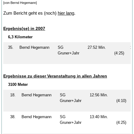
[von Bernd Hegemann]
Zum Bericht geht es (noch)
hier lang
.
Ergebnis(se) in 2007
6,3 Kilometer
35.
Bernd Hegemann
SG
27:52 Min.
1
Gruner+Jahr
(4:25)
Ergebnisse zu dieser Veranstaltung in allen Jahren
3100 Meter
18.
Bernd Hegemann
SG
12:56 Min.
Gruner+Jahr
(4:10)
38.
Bernd Hegemann
SG
13:40 Min.
Gruner+Jahr
(4:25)