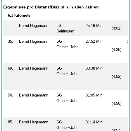
Ergebnisse pro Distanz/Disziplin in allen Jahren
6,3 Kilometer
Bernd Hegemann
LG
25:16 Min.
(4:01)
Deiringsen
35.
Bernd Hegemann
SG
27:52 Min.
1
Gruner+Jahr
(4:25)
69.
Bernd Hegemann
SG
30:38 Min.
Gruner+Jahr
(4:52)
50.
Bernd Hegemann
SG
31:05 Min.
Gruner+Jahr
(4:56)
85.
Bernd Hegemann
SG
31:14 Min.
1
Gruner+Jahr
(4:57)