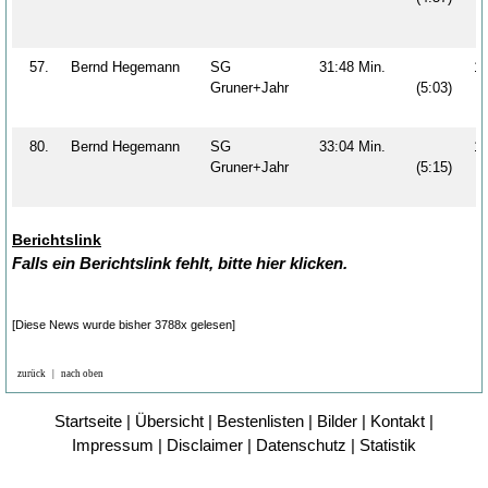
57.
Bernd Hegemann
SG
31:48 Min.
1
Gruner+Jahr
(5:03)
80.
Bernd Hegemann
SG
33:04 Min.
1
Gruner+Jahr
(5:15)
Berichtslink
Falls ein Berichtslink fehlt, bitte hier klicken.
[Diese News wurde bisher 3788x gelesen]
zurück
|
nach oben
Startseite
|
Übersicht
|
Bestenlisten
|
Bilder
|
Kontakt
|
Impressum
|
Disclaimer
|
Datenschutz
|
Statistik