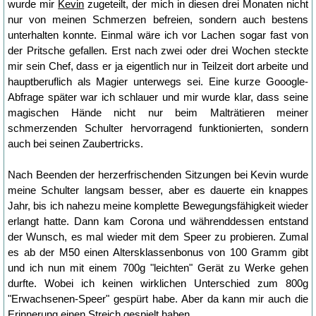
wurde mir
Kevin
zugeteilt, der mich in diesen drei Monaten nicht
nur von meinen Schmerzen befreien, sondern auch bestens
unterhalten konnte. Einmal wäre ich vor Lachen sogar fast von
der Pritsche gefallen. Erst nach zwei oder drei Wochen steckte
mir sein Chef, dass er ja eigentlich nur in Teilzeit dort arbeite und
hauptberuflich als Magier unterwegs sei. Eine kurze Gooogle-
Abfrage später war ich schlauer und mir wurde klar, dass seine
magischen Hände nicht nur beim Malträtieren meiner
schmerzenden Schulter hervorragend funktionierten, sondern
auch bei seinen Zaubertricks.
Nach Beenden der herzerfrischenden Sitzungen bei Kevin wurde
meine Schulter langsam besser, aber es dauerte ein knappes
Jahr, bis ich nahezu meine komplette Bewegungsfähigkeit wieder
erlangt hatte. Dann kam Corona und währenddessen entstand
der Wunsch, es mal wieder mit dem Speer zu probieren. Zumal
es ab der M50 einen Altersklassenbonus von 100 Gramm gibt
und ich nun mit einem 700g "leichten" Gerät zu Werke gehen
durfte. Wobei ich keinen wirklichen Unterschied zum 800g
"Erwachsenen-Speer" gespürt habe. Aber da kann mir auch die
Erinnerung einen Streich gespielt haben.