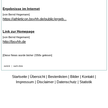
Ergebnisse im Internet
[von Bernd Hegemann]
https://athleticon.bsvhh.de/public/ergeb...
Link zur Homepage
[von Bernd Hegemann]
http://bsvhh.de
[Diese News wurde bisher 2358x gelesen]
zurück
|
nach oben
Startseite
|
Übersicht
|
Bestenlisten
|
Bilder
|
Kontakt
|
Impressum
|
Disclaimer
|
Datenschutz
|
Statistik