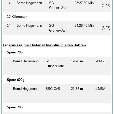
14.
Bernd Hegemann
SG
23:27,50 Min.
(4:41)
Gruner+Jahr
10 Kilometer
14.
Bernd Hegemann
SG
54:28,40 Min.
(5:27)
Gruner+Jahr
Ergebnisse pro Distanz/Disziplin in allen Jahren
Speer 700g
Bernd Hegemann
SG
19,98 m
4.M55
Gruner+Jahr
Speer 600g
Bernd Hegemann
SSG CvS
21,32 m
1.MSA
Speer 700g