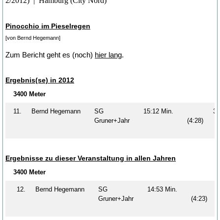
2/2012) | Hamburg (City Nord)
Pinocchio im Pieselregen
[von Bernd Hegemann]
Zum Bericht geht es (noch)
hier lang
.
Ergebnis(se) in 2012
3400 Meter
11.
Bernd Hegemann
SG
15:12 Min.
3
Gruner+Jahr
(4:28)
Ergebnisse zu dieser Veranstaltung in allen Jahren
3400 Meter
12.
Bernd Hegemann
SG
14:53 Min.
Gruner+Jahr
(4:23)