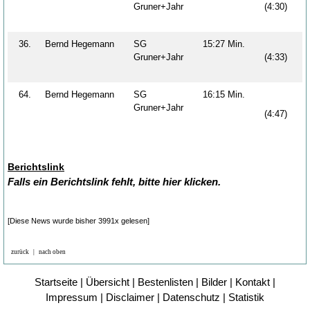
Gruner+Jahr
(4:30)
36.
Bernd Hegemann
SG
15:27 Min.
Gruner+Jahr
(4:33)
64.
Bernd Hegemann
SG
16:15 Min.
Gruner+Jahr
(4:47)
Berichtslink
Falls ein Berichtslink fehlt, bitte hier klicken.
[Diese News wurde bisher 3991x gelesen]
zurück
|
nach oben
Startseite
|
Übersicht
|
Bestenlisten
|
Bilder
|
Kontakt
|
Impressum
|
Disclaimer
|
Datenschutz
|
Statistik