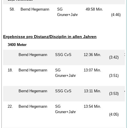
58.
Bernd Hegemann
SG
49:58 Min.
Gruner+Jahr
(4:46)
Ergebnisse pro Distanz/Disziplin in allen Jahren
3400 Meter
Bernd Hegemann
SSG CvS
12:36 Min.
3
(3:42)
18.
Bernd Hegemann
SG
13:07 Min.
Gruner+Jahr
(3:51)
Bernd Hegemann
SSG CvS
13:11 Min.
4
(3:53)
22.
Bernd Hegemann
SG
13:54 Min.
Gruner+Jahr
(4:05)