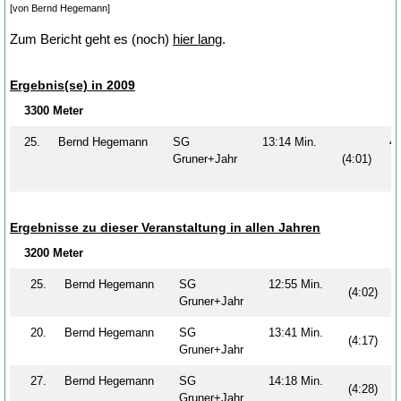
[von Bernd Hegemann]
Zum Bericht geht es (noch)
hier lang
.
Ergebnis(se) in 2009
3300 Meter
25.
Bernd Hegemann
SG
13:14 Min.
4
Gruner+Jahr
(4:01)
Ergebnisse zu dieser Veranstaltung in allen Jahren
3200 Meter
25.
Bernd Hegemann
SG
12:55 Min.
(4:02)
Gruner+Jahr
20.
Bernd Hegemann
SG
13:41 Min.
(4:17)
Gruner+Jahr
27.
Bernd Hegemann
SG
14:18 Min.
(4:28)
Gruner+Jahr