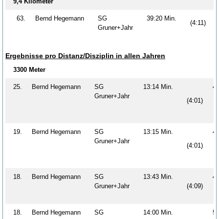
9,4 Kilometer
63.
Bernd Hegemann
SG
39:20 Min.
(4:11)
Gruner+Jahr
Ergebnisse pro Distanz/Disziplin in allen Jahren
3300 Meter
25.
Bernd Hegemann
SG
13:14 Min.
4
Gruner+Jahr
(4:01)
19.
Bernd Hegemann
SG
13:15 Min.
4
Gruner+Jahr
(4:01)
18.
Bernd Hegemann
SG
13:43 Min.
4
Gruner+Jahr
(4:09)
18.
Bernd Hegemann
SG
14:00 Min.
5