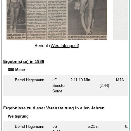
Bericht (
Westfalenpost
)
Ergebnis(se) in 1986
800 Meter
Bernd Hegemann
LC
2:11,10 Min.
MJA
Soester
(2:44)
Börde
Ergebnisse zu dieser Veranstaltung in allen Jahren
Weitsprung
Bernd Hegemann
LG
5,21 m
8