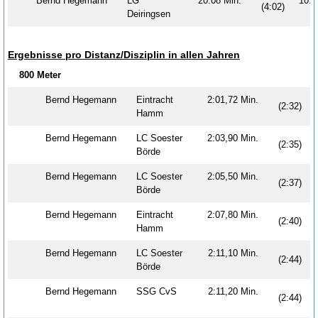
Bernd Hegemann
LG
20:08 Min.
10
(4:02)
Deiringsen
Ergebnisse pro Distanz/Disziplin in allen Jahren
800 Meter
Bernd Hegemann
Eintracht
2:01,72 Min.
(2:32)
Hamm
Bernd Hegemann
LC Soester
2:03,90 Min.
(2:35)
Börde
Bernd Hegemann
LC Soester
2:05,50 Min.
(2:37)
Börde
Bernd Hegemann
Eintracht
2:07,80 Min.
(2:40)
Hamm
Bernd Hegemann
LC Soester
2:11,10 Min.
(2:44)
Börde
Bernd Hegemann
SSG CvS
2:11,20 Min.
(2:44)