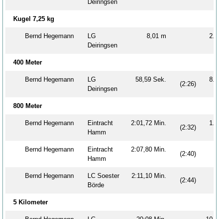
Deiringsen
Kugel 7,25 kg
Bernd Hegemann
LG
8,01 m
2
Deiringsen
400 Meter
Bernd Hegemann
LG
58,59 Sek.
8
(2:26)
Deiringsen
800 Meter
Bernd Hegemann
Eintracht
2:01,72 Min.
1
(2:32)
Hamm
Bernd Hegemann
Eintracht
2:07,80 Min.
(2:40)
Hamm
Bernd Hegemann
LC Soester
2:11,10 Min.
(2:44)
Börde
5 Kilometer