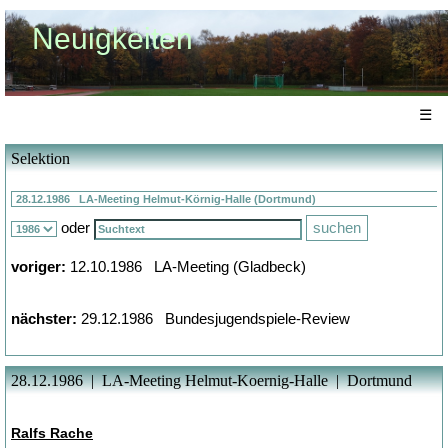
Neuigkeiten
☰
Selektion
oder
voriger:
12.10.1986 LA-Meeting (Gladbeck)
nächster:
29.12.1986 Bundesjugendspiele-Review
28.12.1986 | LA-Meeting Helmut-Koernig-Halle | Dortmund
Ralfs Rache