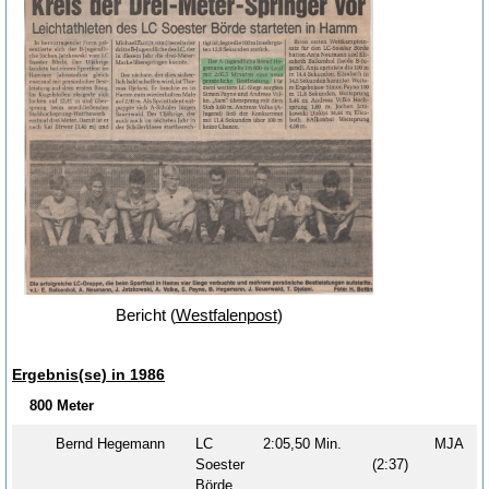
Bericht (
Westfalenpost
)
Ergebnis(se) in 1986
800 Meter
Bernd Hegemann
LC
2:05,50 Min.
MJA
Soester
(2:37)
Börde