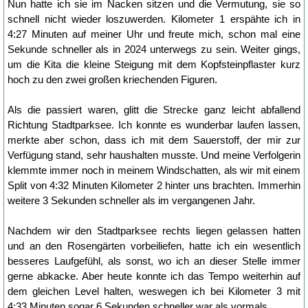
Nun hatte ich sie im Nacken sitzen und die Vermutung, sie so
schnell nicht wieder loszuwerden. Kilometer 1 erspähte ich in
4:27 Minuten auf meiner Uhr und freute mich, schon mal eine
Sekunde schneller als in 2024 unterwegs zu sein. Weiter gings,
um die Kita die kleine Steigung mit dem Kopfsteinpflaster kurz
hoch zu den zwei großen kriechenden Figuren.
Als die passiert waren, glitt die Strecke ganz leicht abfallend
Richtung Stadtparksee. Ich konnte es wunderbar laufen lassen,
merkte aber schon, dass ich mit dem Sauerstoff, der mir zur
Verfügung stand, sehr haushalten musste. Und meine Verfolgerin
klemmte immer noch in meinem Windschatten, als wir mit einem
Split von 4:32 Minuten Kilometer 2 hinter uns brachten. Immerhin
weitere 3 Sekunden schneller als im vergangenen Jahr.
Nachdem wir den Stadtparksee rechts liegen gelassen hatten
und an den Rosengärten vorbeiliefen, hatte ich ein wesentlich
besseres Laufgefühl, als sonst, wo ich an dieser Stelle immer
gerne abkacke. Aber heute konnte ich das Tempo weiterhin auf
dem gleichen Level halten, weswegen ich bei Kilometer 3 mit
4:33 Minuten sogar 6 Sekunden schneller war als vormals.