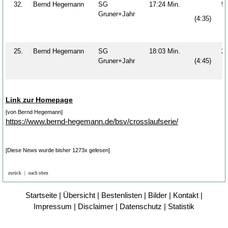
32.
Bernd Hegemann
SG
17:24 Min.
5
Gruner+Jahr
(4:35)
25.
Bernd Hegemann
SG
18:03 Min.
2
Gruner+Jahr
(4:45)
Link zur Homepage
[von Bernd Hegemann]
https://www.bernd-hegemann.de/bsv/crosslaufserie/
[Diese News wurde bisher 1273x gelesen]
zurück
|
nach oben
Startseite
|
Übersicht
|
Bestenlisten
|
Bilder
|
Kontakt
|
Impressum
|
Disclaimer
|
Datenschutz
|
Statistik