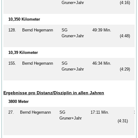
Gruner+Jahr
(4:16)
10,350 Kilometer
128.
Bernd Hegemann
SG
49:39 Min.
Gruner+Jahr
(4:48)
10,39 Kilometer
155.
Bernd Hegemann
SG
46:34 Min.
Gruner+Jahr
(4:29)
Ergebnisse pro Distanz/Disziplin in allen Jahren
3800 Meter
27.
Bernd Hegemann
SG
17:11 Min.
3
Gruner+Jahr
(4:31)