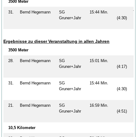
3500 Meter
31.
Bernd Hegemann
SG
15:44 Min.
7
Gruner+Jahr
(4:30)
Ergebnisse zu dieser Veranstaltung in allen Jahren
3500 Meter
28.
Bernd Hegemann
SG
15:01 Min.
Gruner+Jahr
(4:17)
31.
Bernd Hegemann
SG
15:44 Min.
Gruner+Jahr
(4:30)
21.
Bernd Hegemann
SG
16:59 Min.
Gruner+Jahr
(4:51)
10,5 Kilometer