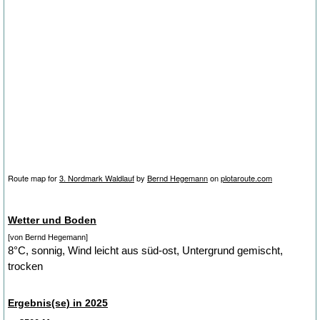
Route map for
3. Nordmark Waldlauf
by
Bernd Hegemann
on
plotaroute.com
Wetter und Boden
[von Bernd Hegemann]
8°C, sonnig, Wind leicht aus süd-ost, Untergrund gemischt,
trocken
Ergebnis(se) in 2025