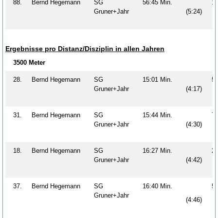
88.
Bernd Hegemann
SG
56:45 Min.
1
Gruner+Jahr
(5:24)
Ergebnisse pro Distanz/Disziplin in allen Jahren
3500 Meter
28.
Bernd Hegemann
SG
15:01 Min.
5
Gruner+Jahr
(4:17)
31.
Bernd Hegemann
SG
15:44 Min.
7
Gruner+Jahr
(4:30)
18.
Bernd Hegemann
SG
16:27 Min.
2
Gruner+Jahr
(4:42)
37.
Bernd Hegemann
SG
16:40 Min.
5
Gruner+Jahr
(4:46)