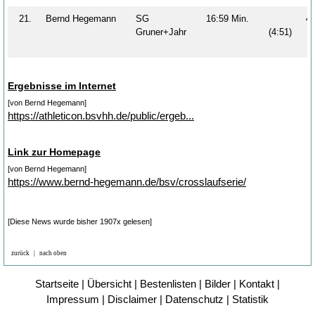
21.
Bernd Hegemann
SG
16:59 Min.
4
Gruner+Jahr
(4:51)
Ergebnisse im Internet
[von Bernd Hegemann]
https://athleticon.bsvhh.de/public/ergeb...
Link zur Homepage
[von Bernd Hegemann]
https://www.bernd-hegemann.de/bsv/crosslaufserie/
[Diese News wurde bisher 1907x gelesen]
zurück
|
nach oben
Startseite
|
Übersicht
|
Bestenlisten
|
Bilder
|
Kontakt
|
Impressum
|
Disclaimer
|
Datenschutz
|
Statistik