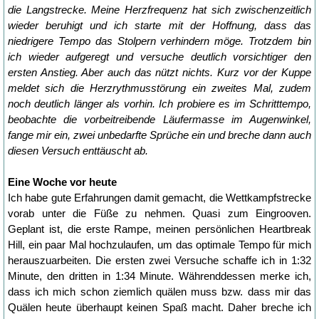
die Langstrecke. Meine Herzfrequenz hat sich zwischenzeitlich
wieder beruhigt und ich starte mit der Hoffnung, dass das
niedrigere Tempo das Stolpern verhindern möge. Trotzdem bin
ich wieder aufgeregt und versuche deutlich vorsichtiger den
ersten Anstieg. Aber auch das nützt nichts. Kurz vor der Kuppe
meldet sich die Herzrythmusstörung ein zweites Mal, zudem
noch deutlich länger als vorhin. Ich probiere es im Schritttempo,
beobachte die vorbeitreibende Läufermasse im Augenwinkel,
fange mir ein, zwei unbedarfte Sprüche ein und breche dann auch
diesen Versuch enttäuscht ab.
Eine Woche vor heute
Ich habe gute Erfahrungen damit gemacht, die Wettkampfstrecke
vorab unter die Füße zu nehmen. Quasi zum Eingrooven.
Geplant ist, die erste Rampe, meinen persönlichen Heartbreak
Hill, ein paar Mal hochzulaufen, um das optimale Tempo für mich
herauszuarbeiten. Die ersten zwei Versuche schaffe ich in 1:32
Minute, den dritten in 1:34 Minute. Währenddessen merke ich,
dass ich mich schon ziemlich quälen muss bzw. dass mir das
Quälen heute überhaupt keinen Spaß macht. Daher breche ich