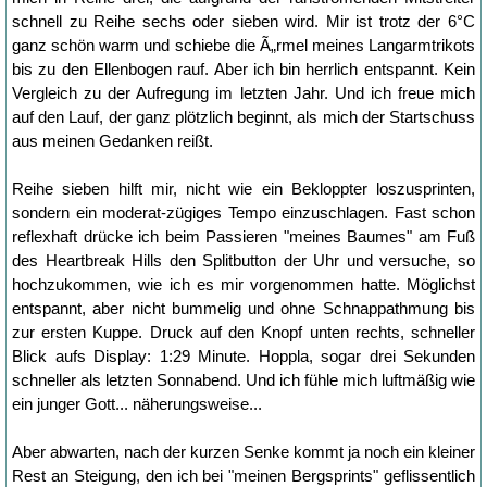
schnell zu Reihe sechs oder sieben wird. Mir ist trotz der 6°C
ganz schön warm und schiebe die Ã„rmel meines Langarmtrikots
bis zu den Ellenbogen rauf. Aber ich bin herrlich entspannt. Kein
Vergleich zu der Aufregung im letzten Jahr. Und ich freue mich
auf den Lauf, der ganz plötzlich beginnt, als mich der Startschuss
aus meinen Gedanken reißt.
Reihe sieben hilft mir, nicht wie ein Bekloppter loszusprinten,
sondern ein moderat-zügiges Tempo einzuschlagen. Fast schon
reflexhaft drücke ich beim Passieren "meines Baumes" am Fuß
des Heartbreak Hills den Splitbutton der Uhr und versuche, so
hochzukommen, wie ich es mir vorgenommen hatte. Möglichst
entspannt, aber nicht bummelig und ohne Schnappathmung bis
zur ersten Kuppe. Druck auf den Knopf unten rechts, schneller
Blick aufs Display: 1:29 Minute. Hoppla, sogar drei Sekunden
schneller als letzten Sonnabend. Und ich fühle mich luftmäßig wie
ein junger Gott... näherungsweise...
Aber abwarten, nach der kurzen Senke kommt ja noch ein kleiner
Rest an Steigung, den ich bei "meinen Bergsprints" geflissentlich