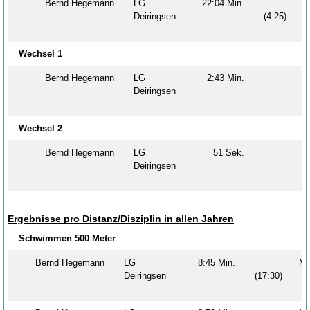
Bernd Hegemann
LG
22:04 Min.
Deiringsen
(4:25)
Wechsel 1
Bernd Hegemann
LG
2:43 Min.
Deiringsen
Wechsel 2
Bernd Hegemann
LG
51 Sek.
Deiringsen
Ergebnisse pro Distanz/Disziplin in allen Jahren
Schwimmen 500 Meter
Bernd Hegemann
LG
8:45 Min.
M
Deiringsen
(17:30)