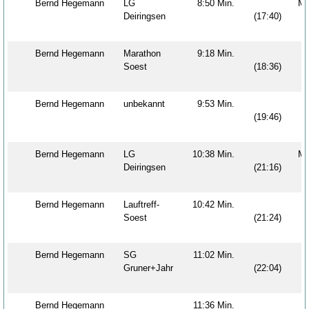
Bernd Hegemann
LG
8:50 Min.
M
Deiringsen
(17:40)
Bernd Hegemann
Marathon
9:18 Min.
M
Soest
(18:36)
Bernd Hegemann
unbekannt
9:53 Min.
M
(19:46)
Bernd Hegemann
LG
10:38 Min.
M
Deiringsen
(21:16)
Bernd Hegemann
Lauftreff-
10:42 Min.
M
Soest
(21:24)
Bernd Hegemann
SG
11:02 Min.
M
Gruner+Jahr
(22:04)
Bernd Hegemann
11:36 Min.
M