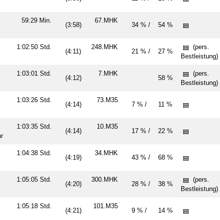
n
59:29 Min.
67.MHK
(3:58)
34 % /
54 %
n
1:02:50 Std.
248.MHK
(pers.
(4:11)
21 % /
27 %
Bestleistung)
1:03:01 Std.
7.MHK
(pers.
(4:12)
58 %
Bestleistung)
1:03:26 Std.
73.M35
(4:14)
7 % /
11 %
1:03:35 Std.
10.M35
(4:14)
17 % /
22 %
ahr
1:04:38 Std.
34.MHK
(4:19)
43 % /
68 %
n
1:05:05 Std.
300.MHK
(pers.
(4:20)
28 % /
38 %
Bestleistung)
1:05:18 Std.
101.M35
(4:21)
9 % /
14 %