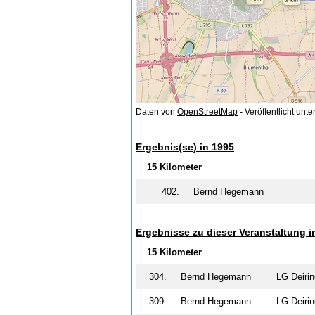
Daten von
OpenStreetMap
- Veröffentlicht unte
Ergebnis(se) in 1995
15 Kilometer
402.
Bernd Hegemann
Ergebnisse zu dieser Veranstaltung i
15 Kilometer
304.
Bernd Hegemann
LG Deir
309.
Bernd Hegemann
LG Deir