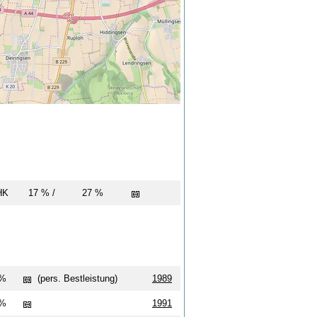
MHK
17 % /
27 %
 %
(pers. Bestleistung)
1989
 %
1991