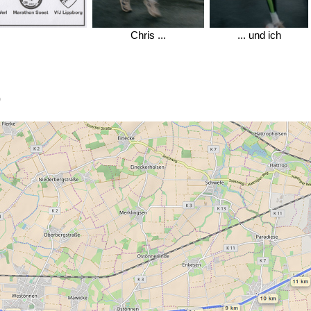
Chris ...
... und ich
)