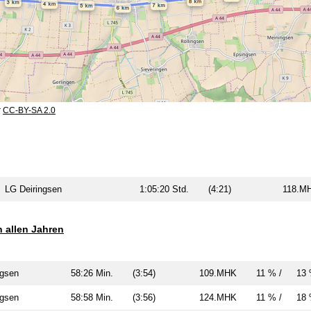
r
CC-BY-SA 2.0
LG Deiringsen
1:05:20 Std.
(4:21)
118.
n allen Jahren
ingsen
58:26 Min.
(3:54)
109.MHK
11 % /
13
ingsen
58:58 Min.
(3:56)
124.MHK
11 % /
18