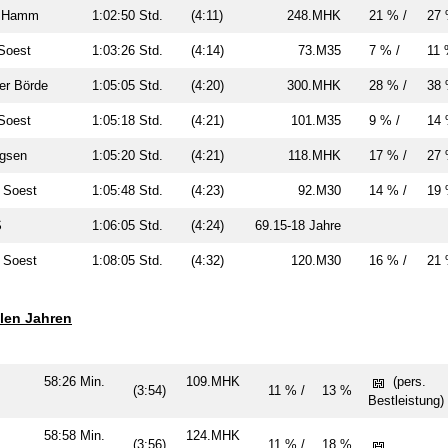
ht Hamm
1:02:50 Std.
(4:11)
248.MHK
21 % /
27
f-Soest
1:03:26 Std.
(4:14)
73.M35
7 % /
11
ter Börde
1:05:05 Std.
(4:20)
300.MHK
28 % /
38
f-Soest
1:05:18 Std.
(4:21)
101.M35
9 % /
14
ingsen
1:05:20 Std.
(4:21)
118.MHK
17 % /
27
n Soest
1:05:48 Std.
(4:23)
92.M30
14 % /
19
vS
1:06:05 Std.
(4:24)
69.15-18 Jahre
n Soest
1:08:05 Std.
(4:32)
120.M30
16 % /
21
llen Jahren
58:26 Min.
109.MHK
(pers.
(3:54)
11 % /
13 %
n
Bestleistung)
58:58 Min.
124.MHK
(3:56)
11 % /
18 %