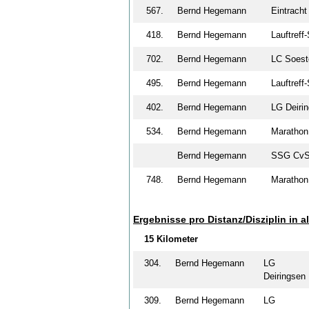
567.
Bernd Hegemann
Eintrac
418.
Bernd Hegemann
Lauftref
702.
Bernd Hegemann
LC Soes
495.
Bernd Hegemann
Lauftref
402.
Bernd Hegemann
LG Deir
534.
Bernd Hegemann
Maratho
Bernd Hegemann
SSG C
748.
Bernd Hegemann
Maratho
Ergebnisse pro Distanz/Disziplin in a
15 Kilometer
304.
Bernd Hegemann
LG
Deiringse
309.
Bernd Hegemann
LG