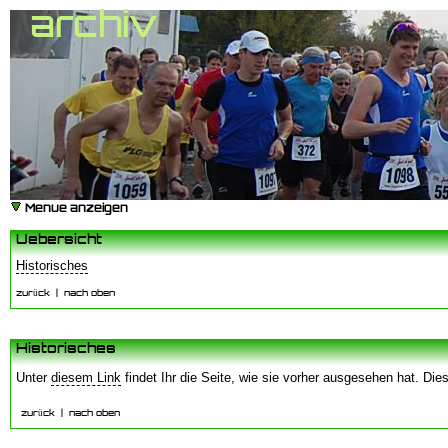
archiv
Menue anzeigen
Uebersicht
Historisches
zurück
|
nach oben
Historisches
Unter
diesem Link
findet Ihr die Seite, wie sie vorher ausgesehen hat. Dies
zurück
|
nach oben