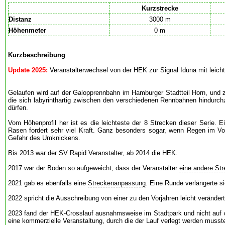
Kurzstrecke
Distanz
3000 m
Höhenmeter
0 m
Kurzbeschreibung
Update 2025:
Veranstalterwechsel von der HEK zur Signal Iduna mit leicht 
Gelaufen wird auf der Galopprennbahn im Hamburger Stadtteil Horn, und 
die sich labyrinthartig zwischen den verschiedenen Rennbahnen hindurchz
dürfen.
Vom Höhenprofil her ist es die leichteste der 8 Strecken dieser Serie. 
Rasen fordert sehr viel Kraft. Ganz besonders sogar, wenn Regen im Vor
Gefahr des Umknickens.
Bis 2013 war der SV Rapid Veranstalter, ab 2014 die HEK.
2017 war der Boden so aufgeweicht, dass der Veranstalter
eine andere St
2021 gab es ebenfalls eine
Streckenanpassung
. Eine Runde verlängerte s
2022 spricht die Ausschreibung von einer zu den Vorjahren leicht veränder
2023 fand der HEK-Crosslauf ausnahmsweise im Stadtpark und nicht auf d
eine kommerzielle Veranstaltung, durch die der Lauf verlegt werden musst