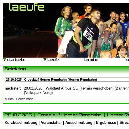
laeufe
startseite
|
serie allgemein
|
laeufe
|
termine
|
ko
startseite
laeufe
termine
ko
Selektion
nächster:
28.02.2026 Waldlauf Airbus SG (Termin verschoben) (Bahrenf
(Volkspark Nord))
zurück
|
nach oben
25.10.2025 | Crosslauf Horner Rennbahn | Horner 
Kurzbeschreibung
|
Veranstalter
|
Ausschreibung
|
Ergebnisse
|
Strec