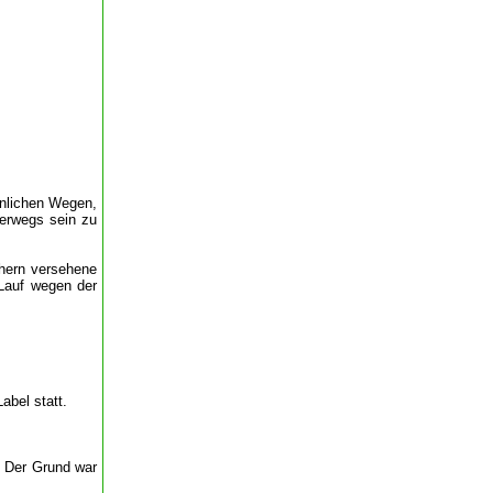
hnlichen Wegen,
terwegs sein zu
chern versehene
 Lauf wegen der
abel statt.
. Der Grund war