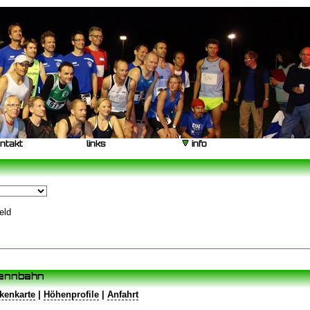
ntakt
|
links
|
impressum
|
disclaimer
|
datenschutz
|
statistik
|
archiv
ntakt
links
info
eld
Rennbahn
kenkarte
|
Höhenprofile
|
Anfahrt