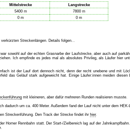
Mittelstrecke
Langstrecke
5400 m
7800 m
0 m
0 m
verkürzten Streckenlängen. Details folgen...
zwar sowohl auf der echten Grasnarbe der Laufstrecke, aber auch auf parkä
iehen. Ich empfinde es jedes mal als absolutes Privileg, als Läufer hier un
Einfach ist der Lauf dort dennoch nicht, denn der recht unebene und mit Lö
feld das Geläuf stark aufgeweicht hat. Einige Läufer:innen meiden diesen
reckenführung
mit kleineren, aber dafür mehreren Runden realisieren musste.
ich dadurch um ca. 400 Meter. Außerdem fand der Lauf nicht unter dem HEK-L
ten Streckenführung. Den Track der Strecke findet ihr
hier
.
er Horner Rennbahn statt. Der Start-/Zielbereich lag auf der Jahnkampfbahn
e.