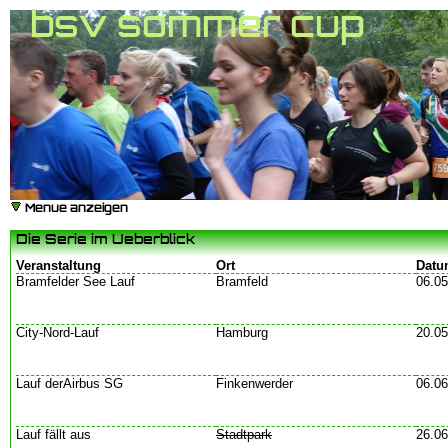
bsv sommer cup
Menue anzeigen
Die Serie im Ueberblick
Veranstaltung
Ort
Datu
Bramfelder See Lauf
Bramfeld
06.05
City-Nord-Lauf
Hamburg
20.05
Lauf derAirbus SG
Finkenwerder
06.06
Lauf fällt aus
Stadtpark
26.06