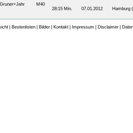
Gruner+Jahr
M40
28:15 Min.
07.01.2012
Hamburg (
icht
|
Bestenlisten
|
Bilder
|
Kontakt
|
Impressum
|
Disclaimer
|
Date