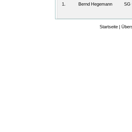
1.
Bernd Hegemann
SG 
Startseite
|
Übers