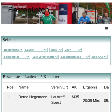
Bestenlisten
☰
Selektion
Bestenliste | Laufen | 5 Kilometer
Pos.
Name
Verein/Ort
AK
Ergebnis
Dat
1.
Bernd Hegemann
Lauftreff-
M35
20:39 Min.
05.0
Soest