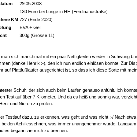
datum
29.05.2008
130 Euro bei Lunge in HH (Ferdinandstraße)
ufene KM
727 (Ende 2020)
pfung
EVA + Gel
cht
300g (Grösse 11)
man sich manchmal mit ein paar Nettigkeiten wieder in Schwung brin
n (danke Henrik :-), den ich nun endlich einlösen konnte. Zur Dispo
r auf Plattfußläufer ausgerichtet ist, so dass ich diese Sorte mit me
ester Schuh, der sich auch beim Laufen genauso anfühlt. Ich konnte 
nen Testlauf über 7 Kilometer. Und da es heiß und sonnig war, verzich
Herz und Nieren zu prüfen.
der Testlauf dazu, zu erkennen, was geht und was nicht :-/ Nach et
 beiden Achillessehnen, was immer unangenehmer wurde. Langsam ab
d es begann ziemlich zu brennen.