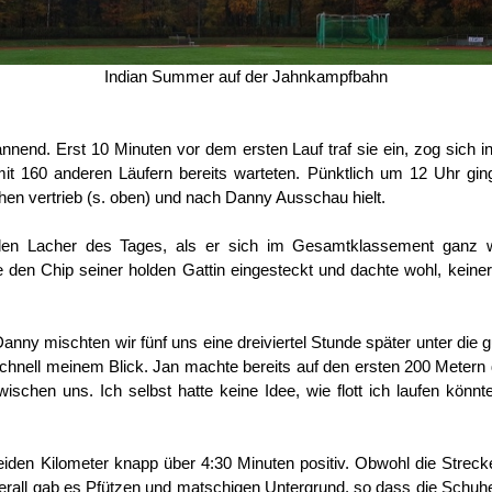
Indian Summer auf der Jahnkampfbahn
annend. Erst 10 Minuten vor dem ersten Lauf traf sie ein, zog sich
t 160 anderen Läufern bereits warteten. Pünktlich um 12 Uhr ging
hen vertrieb (s. oben) und nach Danny Ausschau hielt.
n Lacher des Tages, als er sich im Gesamtklassement ganz weit 
den Chip seiner holden Gattin eingesteckt und dachte wohl, keiner 
y mischten wir fünf uns eine dreiviertel Stunde später unter die g
chnell meinem Blick. Jan machte bereits auf den ersten 200 Metern 
chen uns. Ich selbst hatte keine Idee, wie flott ich laufen könnte.
eiden Kilometer knapp über 4:30 Minuten positiv. Obwohl die Streck
erall gab es Pfützen und matschigen Untergrund, so dass die Schuhe