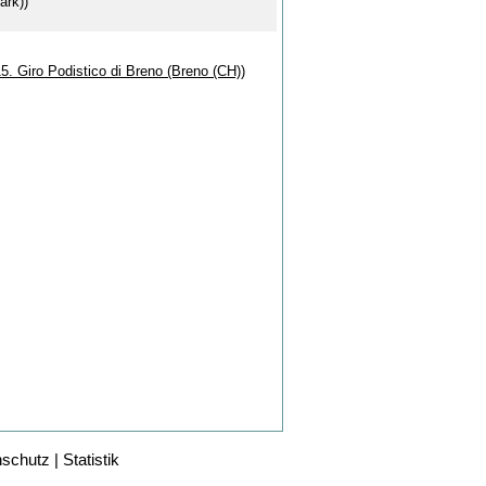
ark))
5. Giro Podistico di Breno (Breno (CH))
nschutz
|
Statistik