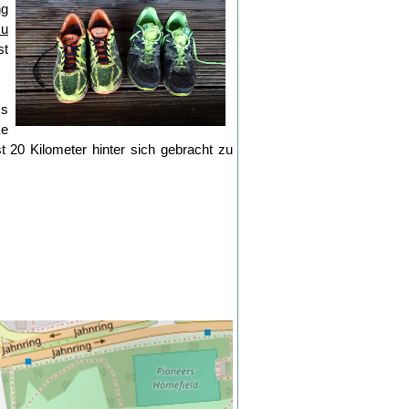
ng
zu
st
ss
ke
t 20 Kilometer hinter sich gebracht zu