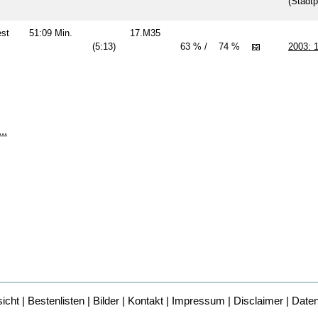
(Stadtp
oest
51:09 Min.
17.M35
(5:13)
63 % /
74 %
2003: 1
..
icht
|
Bestenlisten
|
Bilder
|
Kontakt
|
Impressum
|
Disclaimer
|
Date