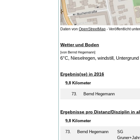
Daten von
OpenStreetMap
- Veröffentlicht unte
Wetter und Boden
[von Bernd Hegemann]
6°C, Nieselregen, windstill, Untergrun
Ergebnis(se) in 2016
9,8 Kilometer
73.
Bernd Hegemann
Ergebnisse pro Distanz/Disziplin in a
9,8 Kilometer
73.
Bernd Hegemann
SG
Gruner+Ja