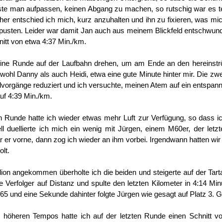
e man aufpassen, keinen Abgang zu machen, so rutschig war es teil
er entschied ich mich, kurz anzuhalten und ihn zu fixieren, was mic
pusten. Leider war damit Jan auch aus meinem Blickfeld entschwunde
itt von etwa 4:37 Min./km.
ine Runde auf der Laufbahn drehen, um am Ende an den hereinströ
wohl Danny als auch Heidi, etwa eine gute Minute hinter mir. Die zw
holvorgänge reduziert und ich versuchte, meinen Atem auf ein entspa
auf 4:39 Min./km.
ten Runde hatte ich wieder etwas mehr Luft zur Verfügung, so dass
ll duellierte ich mich ein wenig mit Jürgen, einem M60er, der letzt
ar er vorne, dann zog ich wieder an ihm vorbei. Irgendwann hatten wir
lt.
ion angekommen überholte ich die beiden und steigerte auf der Tar
ne Verfolger auf Distanz und spulte den letzten Kilometer in 4:14 
65 und eine Sekunde dahinter folgte Jürgen wie gesagt auf Platz 3. G
 höheren Tempos hatte ich auf der letzten Runde einen Schnitt v