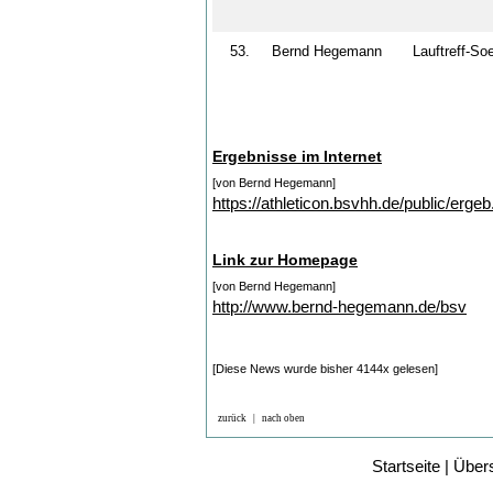
53.
Bernd Hegemann
Lauftreff-S
Ergebnisse im Internet
[von Bernd Hegemann]
https://athleticon.bsvhh.de/public/ergeb.
Link zur Homepage
[von Bernd Hegemann]
http://www.bernd-hegemann.de/bsv
[Diese News wurde bisher 4144x gelesen]
zurück
|
nach oben
Startseite
|
Übers