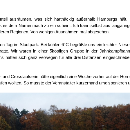
rteil ausräumen, was sich hartnäckig außerhalb Hamburgs hält. 
as es dem Namen nach zu ein scheint. Ich kann selbst aus langjähri
 anderen Regionen. Von wenigen Ausnahmen mal abgesehen.
n Tag im Stadtpark. Bei kühlen 6°C begrüßte uns ein leichter Niese
hatte. Wir waren in einer 5köpfigen Gruppe in der Jahnkampfbahn
ens hatten sich ganz verwegen für alle drei Distanzen eingeschrieb
 und Crosslaufserie hätte eigentlich eine Woche vorher auf der Horne
laufen wollten. So musste der Veranstalter kurzerhand umdisponiere