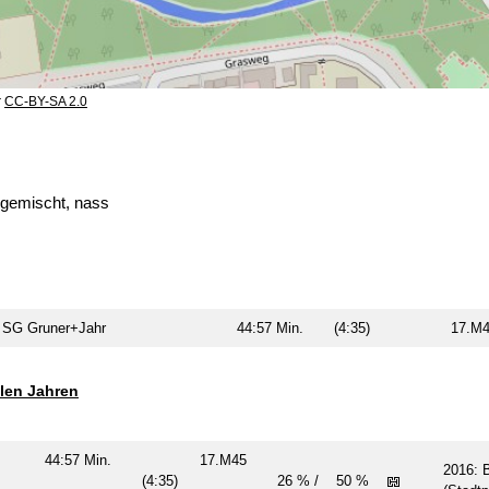
r
CC-BY-SA 2.0
d gemischt, nass
SG Gruner+Jahr
44:57 Min.
(4:35)
17.
llen Jahren
44:57 Min.
17.M45
2016: 
hr
(4:35)
26 % /
50 %