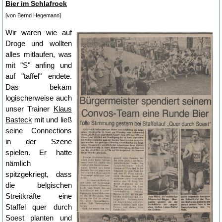
Bier im Schlafrock
[von Bernd Hegemann]
Wir waren wie auf
Droge und wollten
alles mitlaufen, was
mit "S" anfing und
auf "taffel" endete.
Das bekam
logischerweise auch
unser Trainer
Klaus
Basteck
mit und ließ
seine Connections
in der Szene
spielen. Er hatte
nämlich
spitzgekriegt, dass
die belgischen
Streitkräfte eine
Staffel quer durch
Soest planten und