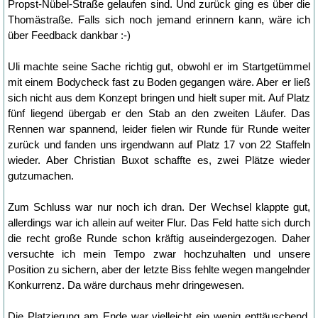
Propst-Nübel-Straße gelaufen sind. Und zurück ging es über die
Thomästraße. Falls sich noch jemand erinnern kann, wäre ich
über Feedback dankbar :-)
Uli machte seine Sache richtig gut, obwohl er im Startgetümmel
mit einem Bodycheck fast zu Boden gegangen wäre. Aber er ließ
sich nicht aus dem Konzept bringen und hielt super mit. Auf Platz
fünf liegend übergab er den Stab an den zweiten Läufer. Das
Rennen war spannend, leider fielen wir Runde für Runde weiter
zurück und fanden uns irgendwann auf Platz 17 von 22 Staffeln
wieder. Aber Christian Buxot schaffte es, zwei Plätze wieder
gutzumachen.
Zum Schluss war nur noch ich dran. Der Wechsel klappte gut,
allerdings war ich allein auf weiter Flur. Das Feld hatte sich durch
die recht große Runde schon kräftig auseindergezogen. Daher
versuchte ich mein Tempo zwar hochzuhalten und unsere
Position zu sichern, aber der letzte Biss fehlte wegen mangelnder
Konkurrenz. Da wäre durchaus mehr dringewesen.
Die Platzierung am Ende war vielleicht ein wenig enttäuschend,