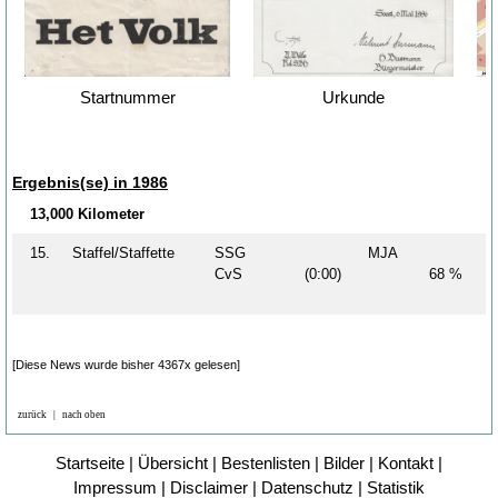
Startnummer
Urkunde
Ergebnis(se) in 1986
13,000 Kilometer
15.
Staffel/Staffette
SSG
MJA
CvS
(0:00)
68 %
[Diese News wurde bisher 4367x gelesen]
zurück
|
nach oben
Startseite
|
Übersicht
|
Bestenlisten
|
Bilder
|
Kontakt
|
Impressum
|
Disclaimer
|
Datenschutz
|
Statistik