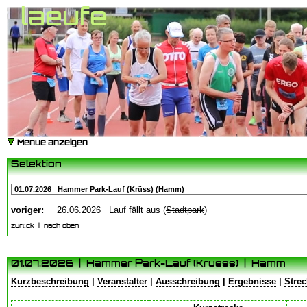
laeufe
startseite
|
serie allgemein
|
laeufe
|
termine
|
ko
Menue anzeigen
Selektion
voriger:
26.06.2026 Lauf fällt aus (
Stadtpark
)
zurück
|
nach oben
01.07.2026 | Hammer Park-Lauf (Kruess) | Hamm
Kurzbeschreibung
|
Veranstalter
|
Ausschreibung
|
Ergebnisse
|
Strec