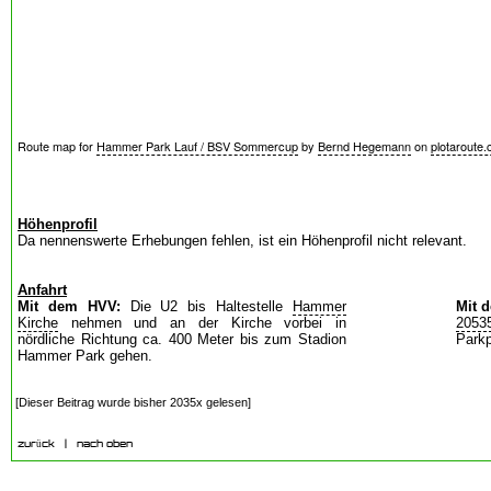
Route map for
Hammer Park Lauf / BSV Sommercup
by
Bernd Hegemann
on
plotaroute
Höhenprofil
Da nennenswerte Erhebungen fehlen, ist ein Höhenprofil nicht relevant.
Anfahrt
Mit dem HVV:
Die U2 bis Haltestelle
Hammer
Mit 
Kirche
nehmen und an der Kirche vorbei in
2053
nördliche Richtung ca. 400 Meter bis zum Stadion
Parkp
Hammer Park gehen.
[Dieser Beitrag wurde bisher 2035x gelesen]
zurück
|
nach oben