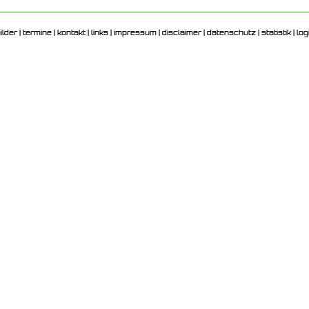
ilder
|
termine
|
kontakt
|
links
|
impressum
|
disclaimer
|
datenschutz
|
statistik
|
log