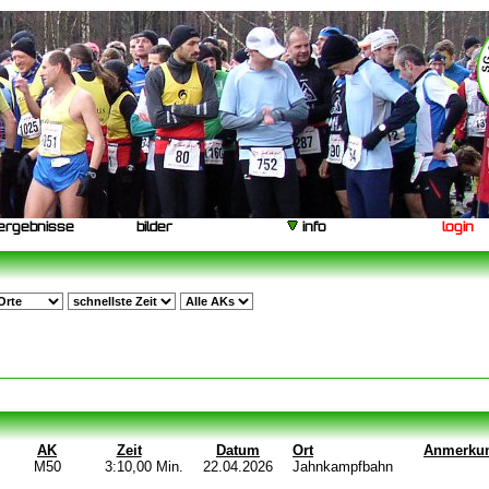
ergebnisse
bilder
info
login
AK
Zeit
Datum
Ort
Anmerku
M50
3:10,00 Min.
22.04.2026
Jahnkampfbahn