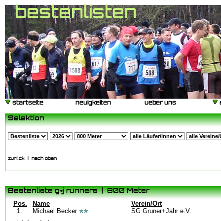
bestenlisten
startseite
neuigkeiten
ueber uns
Selektion
zurück
|
nach oben
Bestenliste g+j runners | 800 Meter
Pos.
Name
Verein/Ort
1.
Michael Becker
SG Gruner+Jahr e.V.