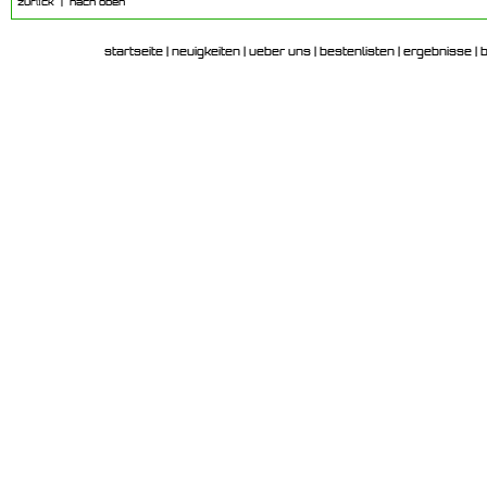
zurück
|
nach oben
startseite
|
neuigkeiten
|
ueber uns
|
bestenlisten
|
ergebnisse
|
b