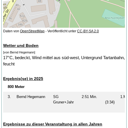
Daten von
OpenStreetMap
- Veröffentlicht unter
CC-BY-SA 2.0
Wetter und Boden
[von Bernd Hegemann]
17°C, bedeckt, Wind mittel aus süd-west, Untergrund Tartanbahn,
feucht
Ergebnis(se) in 2025
800 Meter
3.
Bernd Hegemann
SG
2:51 Min.
1.
Gruner+Jahr
(3:34)
Ergebnisse zu dieser Veranstaltung in allen Jahren