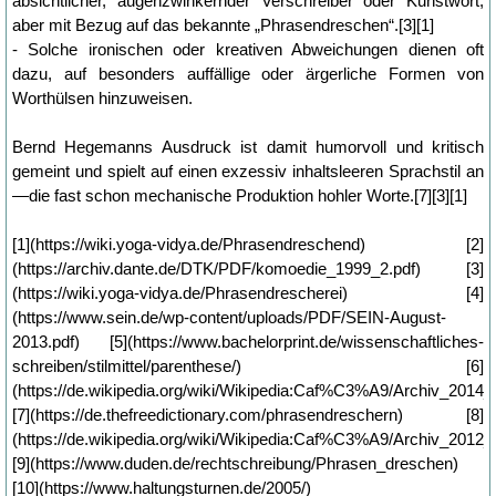
absichtlicher, augenzwinkernder Verschreiber oder Kunstwort,
aber mit Bezug auf das bekannte „Phrasendreschen“.[3][1]
- Solche ironischen oder kreativen Abweichungen dienen oft
dazu, auf besonders auffällige oder ärgerliche Formen von
Worthülsen hinzuweisen.
Bernd Hegemanns Ausdruck ist damit humorvoll und kritisch
gemeint und spielt auf einen exzessiv inhaltsleeren Sprachstil an
—die fast schon mechanische Produktion hohler Worte.[7][3][1]
[1](https://wiki.yoga-vidya.de/Phrasendreschend) [2]
(https://archiv.dante.de/DTK/PDF/komoedie_1999_2.pdf) [3]
(https://wiki.yoga-vidya.de/Phrasendrescherei) [4]
(https://www.sein.de/wp-content/uploads/PDF/SEIN-August-
2013.pdf) [5](https://www.bachelorprint.de/wissenschaftliches-
schreiben/stilmittel/parenthese/) [6]
(https://de.wikipedia.org/wiki/Wikipedia:Caf%C3%A9/Archiv_2014
[7](https://de.thefreedictionary.com/phrasendreschern) [8]
(https://de.wikipedia.org/wiki/Wikipedia:Caf%C3%A9/Archiv_2012
[9](https://www.duden.de/rechtschreibung/Phrasen_dreschen)
[10](https://www.haltungsturnen.de/2005/)