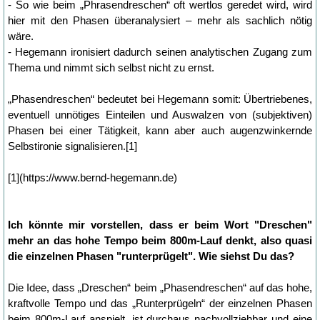
- So wie beim „Phrasendreschen“ oft wertlos geredet wird, wird
hier mit den Phasen überanalysiert – mehr als sachlich nötig
wäre.
- Hegemann ironisiert dadurch seinen analytischen Zugang zum
Thema und nimmt sich selbst nicht zu ernst.
„Phasendreschen“ bedeutet bei Hegemann somit: Übertriebenes,
eventuell unnötiges Einteilen und Auswalzen von (subjektiven)
Phasen bei einer Tätigkeit, kann aber auch augenzwinkernde
Selbstironie signalisieren.[1]
[1](https://www.bernd-hegemann.de)
Ich könnte mir vorstellen, dass er beim Wort "Dreschen"
mehr an das hohe Tempo beim 800m-Lauf denkt, also quasi
die einzelnen Phasen "runterprügelt". Wie siehst Du das?
Die Idee, dass „Dreschen“ beim „Phasendreschen“ auf das hohe,
kraftvolle Tempo und das „Runterprügeln“ der einzelnen Phasen
beim 800m-Lauf anspielt, ist durchaus nachvollziehbar und eine