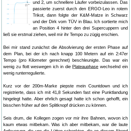
und 2, um schnellere Läufer vorbeizulassen. Das
passierte zuerst durch den ERGO-Leo in rotem
Trikot, dann folgte der K&M-Matze in Schwarz
und der Dirk vom TÜV in Blau. Ich sortierte mich
an Position 4 hinter den drei Supercuppern und
ließ sie erstmal ziehen, weil mir ihr Tempo zu zügig erschien.
Bei mir stand zunächst die Absolvierung der ersten Phase auf
dem Plan, bei der ich nach knapp 100 Metern auf ein 2:47er
Tempo (pro Kilometer gerechnet) beschleunigte. Das war ein
wenig zu flott weswegen ich in die
Plateauphase
wechselnd ein
wenig runterregulierte.
Kurz vor der 200m-Marke piepste mein Countdown und ich
registrierte, dass ich mit 41,8 Sekunden fast eine Punktlandung
hingelegt hatte. Aber ehrlich gesagt hatte ich schon gehofft, ein
bisschen früher auf den Splitknopf drücken zu können.
Seis drum, die Kollegen zogen vor mir ihre Bahnen, wovon ich
kaum etwas mitbekam. Was ich aber mitbekam, war die laute
Anfeuerung, die uns die Lütten schenkten, die an diesem Abend