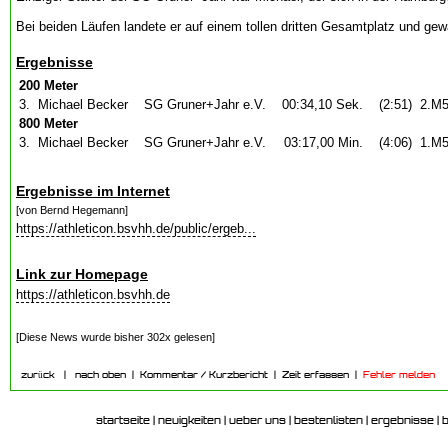
Bei beiden Läufen landete er auf einem tollen dritten Gesamtplatz und ge
Ergebnisse
200 Meter
3.
Michael Becker
SG Gruner+Jahr e.V.
00:34,10 Sek.
(2:51)
2.M
800 Meter
3.
Michael Becker
SG Gruner+Jahr e.V.
03:17,00 Min.
(4:06)
1.M
Ergebnisse im Internet
[von Bernd Hegemann]
https://athleticon.bsvhh.de/public/ergeb...
Link zur Homepage
https://athleticon.bsvhh.de
[Diese News wurde bisher 302x gelesen]
zurück
|
nach oben
|
Kommentar / Kurzbericht
|
Zeit erfassen
|
Fehler melden
startseite
|
neuigkeiten
|
ueber uns
|
bestenlisten
|
ergebnisse
|
b