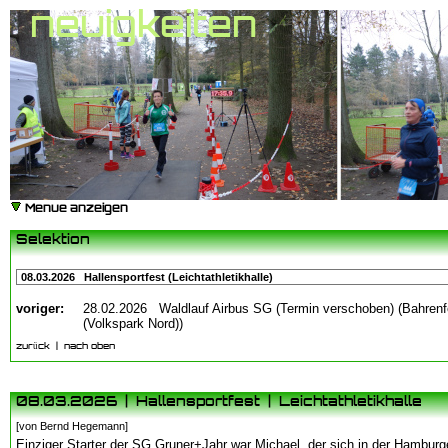
neuigkeiten
Menue anzeigen
Selektion
voriger:
28.02.2026 Waldlauf Airbus SG (Termin verschoben) (Bahrenf
(Volkspark Nord))
zurück
|
nach oben
08.03.2026 | Hallensportfest | Leichtathletikhalle
[von Bernd Hegemann]
Einziger Starter der SG Gruner+Jahr war Michael, der sich in der Hamburge